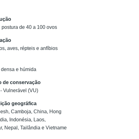
ução
, postura de 40 a 100 ovos
tação
s, aves, répteis e anfíbios
a densa e húmida
o de conservação
- Vulnerável (VU)
uição geográfica
esh, Camboja, China, Hong
dia, Indonésia, Laos,
, Nepal, Tailândia e Vietname