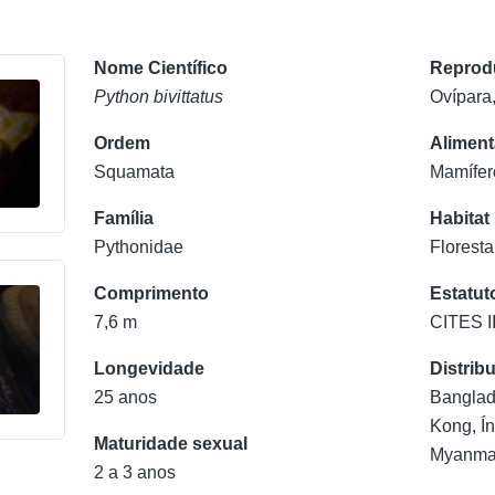
Nome Científico
Reprod
Python bivittatus
Ovípara
Ordem
Alimen
Squamata
Mamífero
Família
Habitat
Pythonidae
Florest
Comprimento
Estatut
7,6 m
CITES II
Longevidade
Distrib
25 anos
Banglad
Kong, Ín
Maturidade sexual
Myanmar
2 a 3 anos