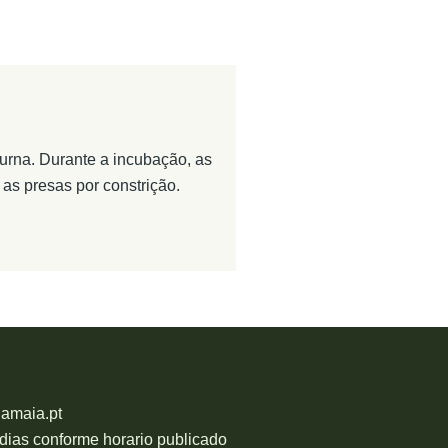
urna. Durante a incubação, as
s presas por constrição.
damaia.pt
 dias conforme horario publicado