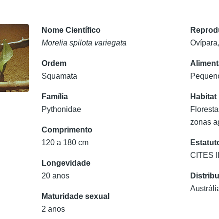
Nome Científico
Reprod
Morelia spilota variegata
Ovípara,
Ordem
Alimen
Squamata
Pequeno
Família
Habitat
Pythonidae
Floresta
zonas a
Comprimento
120 a 180 cm
Estatut
CITES I
Longevidade
20 anos
Distrib
Austrál
Maturidade sexual
2 anos