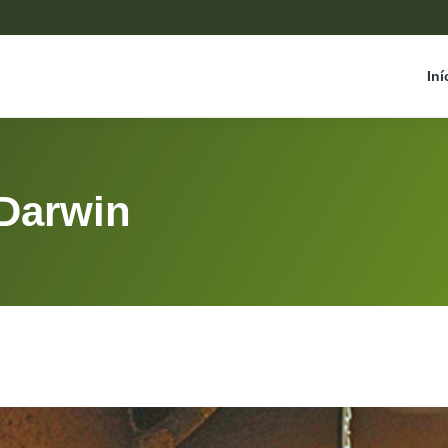
Iní
 Darwin