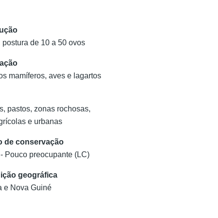
ução
 postura de 10 a 50 ovos
tação
s mamíferos, aves e lagartos
s, pastos, zonas rochosas,
grícolas e urbanas
o de conservação
I- Pouco preocupante (LC)
uição geográfica
ia e Nova Guiné