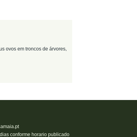
us ovos em troncos de árvores,
damaia.pt
 dias conforme horario publicado