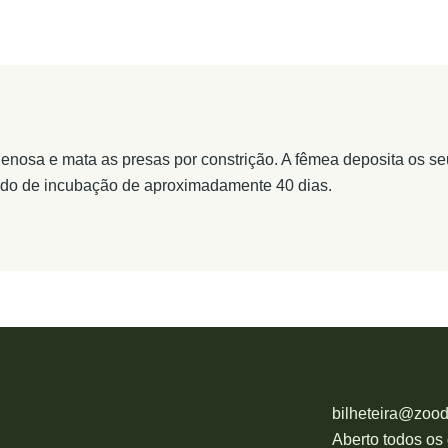
enosa e mata as presas por constrição. A fêmea deposita os se
odo de incubação de aproximadamente 40 dias.
bilheteira@zoo
Aberto todos os