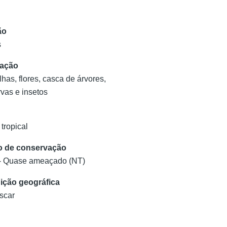
ão
s
tação
olhas, flores, casca de árvores,
rvas e insetos
 tropical
o de conservação
- Quase ameaçado (NT)
uição geográfica
scar