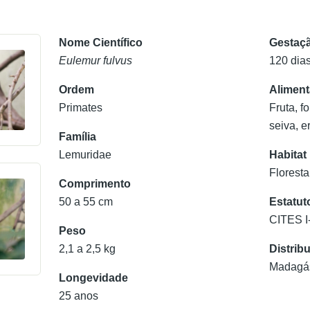
Nome Científico
Gestaç
Eulemur fulvus
120 dia
Ordem
Alimen
Primates
Fruta, f
seiva, e
Família
Lemuridae
Habitat
Floresta
Comprimento
50 a 55 cm
Estatut
CITES I
Peso
2,1 a 2,5 kg
Distrib
Madagá
Longevidade
25 anos